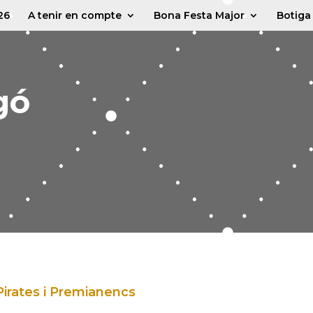
26
A tenir en compte
Bona Festa Major
Botiga
gó
Pirates i Premianencs