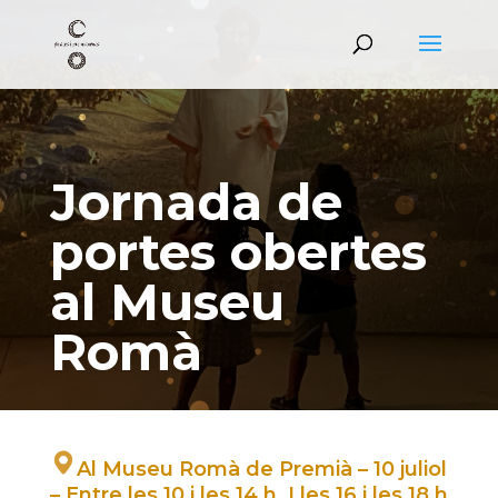
Jornada de
portes obertes
al Museu
Romà
Al Museu Romà de Premià – 10 juliol
– Entre les 10 i les 14 h. I les 16 i les 18 h