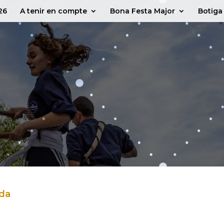
26
A tenir en compte
Bona Festa Major
Botiga
eda