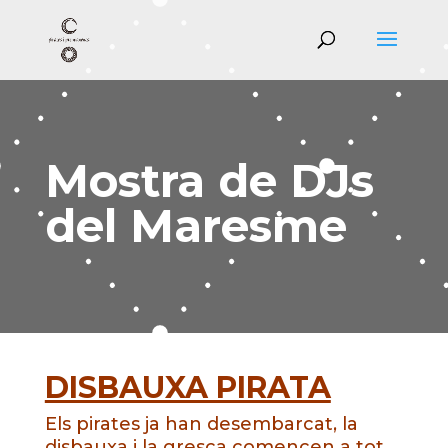
Mostra de DJs
del Maresme
DISBAUXA PIRATA
Els pirates ja han desembarcat, la
disbauxa i la gresca comencen a tot