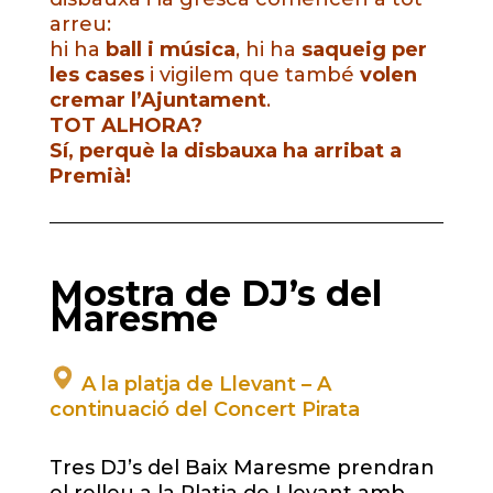
arreu:
hi ha
ball i música
, hi ha
saqueig per
les cases
i vigilem que també
volen
cremar l’Ajuntament
.
TOT ALHORA?
Sí, perquè la disbauxa ha arribat a
Premià!
Mostra de DJ’s del
Maresme
A la platja de Llevant – A
continuació del Concert Pirata
Tres DJ’s del Baix Maresme prendran