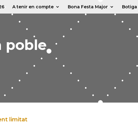
26
A tenir en compte
Bona Festa Major
Botiga
 poble
nt limitat