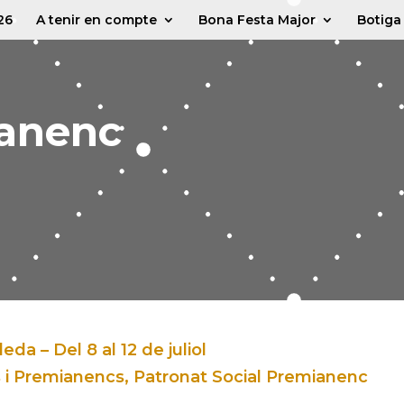
26
A tenir en compte
Bona Festa Major
Botiga
ianenc
da – Del 8 al 12 de juliol
s i Premianencs, Patronat Social Premianenc