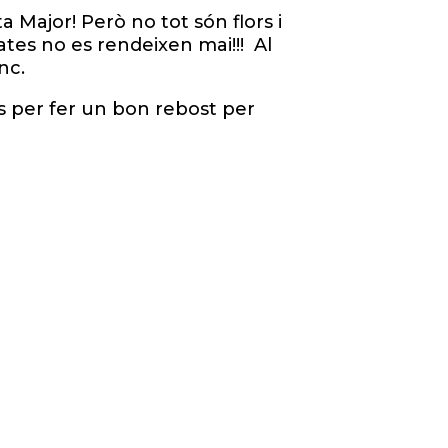
Major! Però no tot són flors i
ates no es rendeixen mai!!! Al
nc.
los per fer un bon rebost per